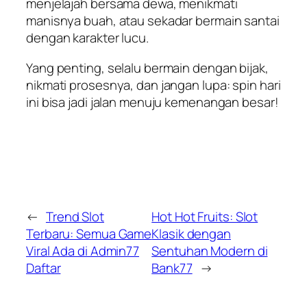
menjelajah bersama dewa, menikmati
manisnya buah, atau sekadar bermain santai
dengan karakter lucu.
Yang penting, selalu bermain dengan bijak,
nikmati prosesnya, dan jangan lupa: spin hari
ini bisa jadi jalan menuju kemenangan besar!
←
Trend Slot
Hot Hot Fruits: Slot
Terbaru: Semua Game
Klasik dengan
Viral Ada di Admin77
Sentuhan Modern di
Daftar
Bank77
→