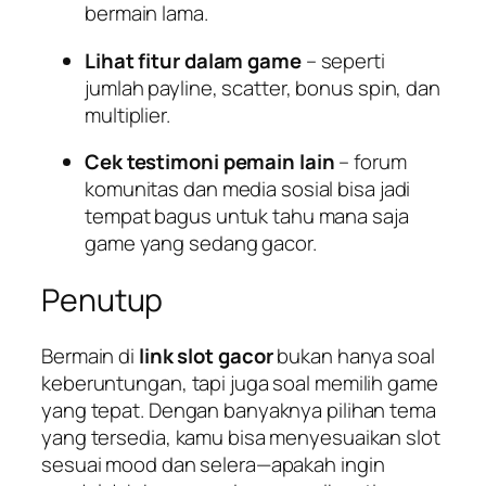
bermain lama.
Lihat fitur dalam game
– seperti
jumlah payline, scatter, bonus spin, dan
multiplier.
Cek testimoni pemain lain
– forum
komunitas dan media sosial bisa jadi
tempat bagus untuk tahu mana saja
game yang sedang gacor.
Penutup
Bermain di
link slot gacor
bukan hanya soal
keberuntungan, tapi juga soal memilih game
yang tepat. Dengan banyaknya pilihan tema
yang tersedia, kamu bisa menyesuaikan slot
sesuai mood dan selera—apakah ingin