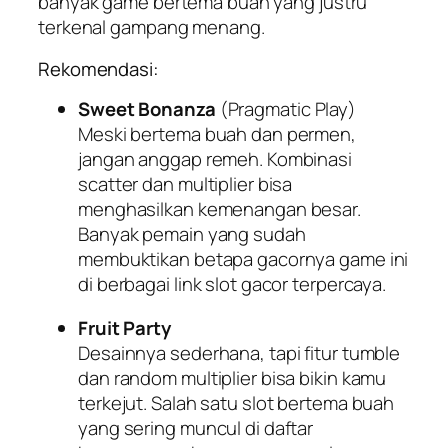
banyak game bertema buah yang justru
terkenal gampang menang.
Rekomendasi:
Sweet Bonanza
(Pragmatic Play)
Meski bertema buah dan permen,
jangan anggap remeh. Kombinasi
scatter dan multiplier bisa
menghasilkan kemenangan besar.
Banyak pemain yang sudah
membuktikan betapa gacornya game ini
di berbagai link slot gacor terpercaya.
Fruit Party
Desainnya sederhana, tapi fitur tumble
dan random multiplier bisa bikin kamu
terkejut. Salah satu slot bertema buah
yang sering muncul di daftar