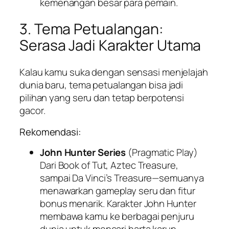
kemenangan besar para pemain.
3. Tema Petualangan:
Serasa Jadi Karakter Utama
Kalau kamu suka dengan sensasi menjelajah
dunia baru, tema petualangan bisa jadi
pilihan yang seru dan tetap berpotensi
gacor.
Rekomendasi:
John Hunter Series
(Pragmatic Play)
Dari Book of Tut, Aztec Treasure,
sampai Da Vinci’s Treasure—semuanya
menawarkan gameplay seru dan fitur
bonus menarik. Karakter John Hunter
membawa kamu ke berbagai penjuru