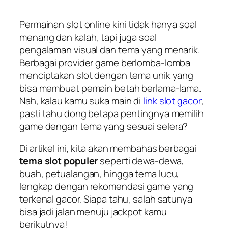
Permainan slot online kini tidak hanya soal
menang dan kalah, tapi juga soal
pengalaman visual dan tema yang menarik.
Berbagai provider game berlomba-lomba
menciptakan slot dengan tema unik yang
bisa membuat pemain betah berlama-lama.
Nah, kalau kamu suka main di
link slot gacor
,
pasti tahu dong betapa pentingnya memilih
game dengan tema yang sesuai selera?
Di artikel ini, kita akan membahas berbagai
tema slot populer
seperti dewa-dewa,
buah, petualangan, hingga tema lucu,
lengkap dengan rekomendasi game yang
terkenal gacor. Siapa tahu, salah satunya
bisa jadi jalan menuju jackpot kamu
berikutnya!