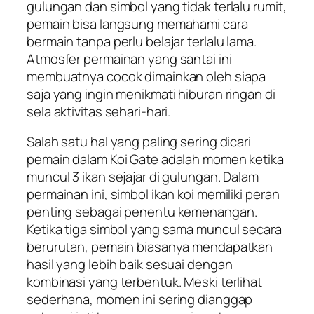
gulungan dan simbol yang tidak terlalu rumit,
pemain bisa langsung memahami cara
bermain tanpa perlu belajar terlalu lama.
Atmosfer permainan yang santai ini
membuatnya cocok dimainkan oleh siapa
saja yang ingin menikmati hiburan ringan di
sela aktivitas sehari-hari.
Salah satu hal yang paling sering dicari
pemain dalam Koi Gate adalah momen ketika
muncul 3 ikan sejajar di gulungan. Dalam
permainan ini, simbol ikan koi memiliki peran
penting sebagai penentu kemenangan.
Ketika tiga simbol yang sama muncul secara
berurutan, pemain biasanya mendapatkan
hasil yang lebih baik sesuai dengan
kombinasi yang terbentuk. Meski terlihat
sederhana, momen ini sering dianggap