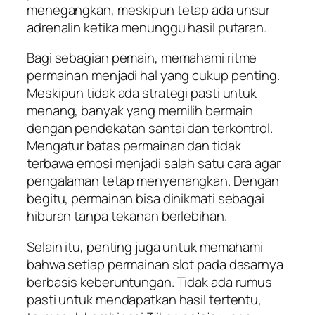
menegangkan, meskipun tetap ada unsur
adrenalin ketika menunggu hasil putaran.
Bagi sebagian pemain, memahami ritme
permainan menjadi hal yang cukup penting.
Meskipun tidak ada strategi pasti untuk
menang, banyak yang memilih bermain
dengan pendekatan santai dan terkontrol.
Mengatur batas permainan dan tidak
terbawa emosi menjadi salah satu cara agar
pengalaman tetap menyenangkan. Dengan
begitu, permainan bisa dinikmati sebagai
hiburan tanpa tekanan berlebihan.
Selain itu, penting juga untuk memahami
bahwa setiap permainan slot pada dasarnya
berbasis keberuntungan. Tidak ada rumus
pasti untuk mendapatkan hasil tertentu,