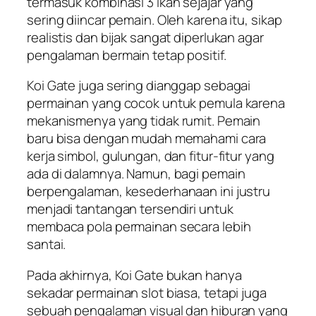
termasuk kombinasi 3 ikan sejajar yang
sering diincar pemain. Oleh karena itu, sikap
realistis dan bijak sangat diperlukan agar
pengalaman bermain tetap positif.
Koi Gate juga sering dianggap sebagai
permainan yang cocok untuk pemula karena
mekanismenya yang tidak rumit. Pemain
baru bisa dengan mudah memahami cara
kerja simbol, gulungan, dan fitur-fitur yang
ada di dalamnya. Namun, bagi pemain
berpengalaman, kesederhanaan ini justru
menjadi tantangan tersendiri untuk
membaca pola permainan secara lebih
santai.
Pada akhirnya, Koi Gate bukan hanya
sekadar permainan slot biasa, tetapi juga
sebuah pengalaman visual dan hiburan yang