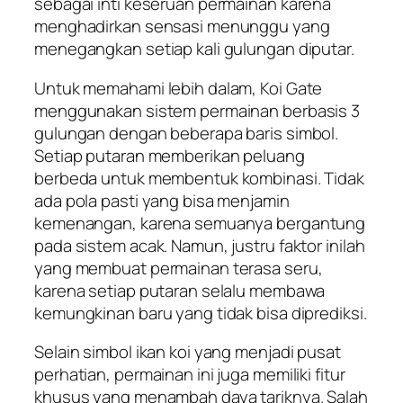
sebagai inti keseruan permainan karena
menghadirkan sensasi menunggu yang
menegangkan setiap kali gulungan diputar.
Untuk memahami lebih dalam, Koi Gate
menggunakan sistem permainan berbasis 3
gulungan dengan beberapa baris simbol.
Setiap putaran memberikan peluang
berbeda untuk membentuk kombinasi. Tidak
ada pola pasti yang bisa menjamin
kemenangan, karena semuanya bergantung
pada sistem acak. Namun, justru faktor inilah
yang membuat permainan terasa seru,
karena setiap putaran selalu membawa
kemungkinan baru yang tidak bisa diprediksi.
Selain simbol ikan koi yang menjadi pusat
perhatian, permainan ini juga memiliki fitur
khusus yang menambah daya tariknya. Salah