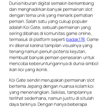
Dunia hiburan digital semakin berkembang
dan menghadirkan banyak permainan slot
dengan tema unik yang menarik perhatian
pemain. Salah satu yang cukup populer
adalah Koi Gate, sebuah permainan yang
sering dibahas di komunitas game online,
termasuk di platform seperti
badak178
. Game
ini dikenal karena tampilan visualnya yang
tenang namun penuh potensi kejutan,
membuat banyak pemain penasaran untuk
mencoba keberuntungannya di dunia simbol
ikan koi yang ikonik.
Koi Gate sendiri merupakan permainan slot
bertema Jepang dengan nuansa kolam koi
yang menenangkan. Sekilas, tampilannya
terlihat sederhana, namun justru di situlah
daya tariknya. Dengan hanya beberapa