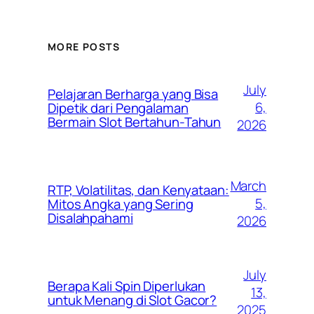
MORE POSTS
July
Pelajaran Berharga yang Bisa
6,
Dipetik dari Pengalaman
Bermain Slot Bertahun-Tahun
2026
March
RTP, Volatilitas, dan Kenyataan:
5,
Mitos Angka yang Sering
Disalahpahami
2026
July
Berapa Kali Spin Diperlukan
13,
untuk Menang di Slot Gacor?
2025