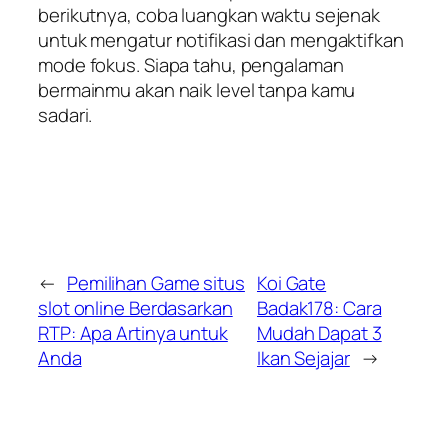
berikutnya, coba luangkan waktu sejenak
untuk mengatur notifikasi dan mengaktifkan
mode fokus. Siapa tahu, pengalaman
bermainmu akan naik level tanpa kamu
sadari.
←
Pemilihan Game situs
Koi Gate
slot online Berdasarkan
Badak178: Cara
RTP: Apa Artinya untuk
Mudah Dapat 3
Anda
Ikan Sejajar
→